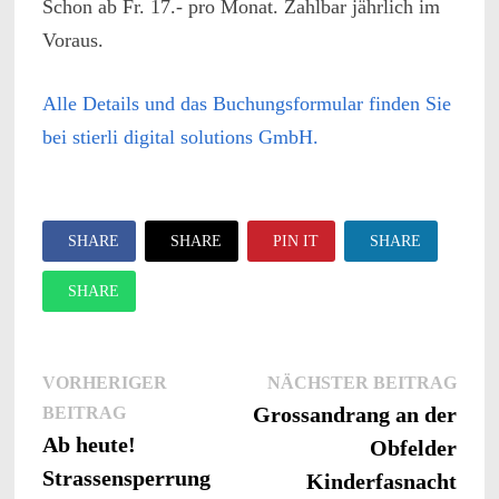
Schon ab Fr. 17.- pro Monat. Zahlbar jährlich im
Voraus.
Alle Details und das Buchungsformular finden Sie
bei stierli digital solutions GmbH.
SHARE
SHARE
PIN IT
SHARE
SHARE
Näch
Beitragsnavigation
VORHERIGER
NÄCHSTER BEITRAG
Vorheriger
Beitr
Grossandrang an der
BEITRAG
Beitrag:
Ab heute!
Obfelder
Strassensperrung
Kinderfasnacht