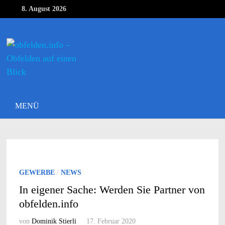
Zurück
8. August 2026
zum
MENÜ
Inhalt
MENÜ
GEWERBE
/
NEWS
In eigener Sache: Werden Sie Partner von
obfelden.info
von
Dominik Stierli
17. Februar 2020