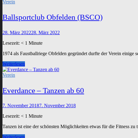
Team
Verein
Albis
steht
Ballsportclub Obfelden (BSCO)
neu
im
Einsatz
28. März 2022
28. März 2022
Lesezeit:
< 1
Minute
1974 als Faustballriege Obfelden gegründet durfte der Verein einig
Ballsportclub
Weiterlesen
Obfelden
(BSCO)
Verein
Everdance – Tanzen ab 60
7. November 2018
7. November 2018
Lesezeit:
< 1
Minute
Tanzen ist eine der schönsten Möglichkeiten etwas für die Fitness z
Everdance
Weiterlesen