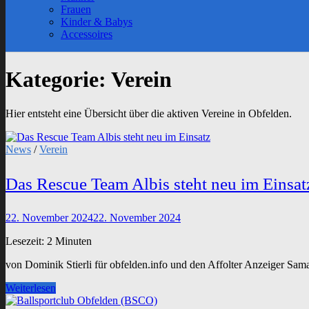
sub
Frauen
menu
Kinder & Babys
Accessoires
Kategorie:
Verein
Hier entsteht eine Übersicht über die aktiven Vereine in Obfelden.
News
/
Verein
Das Rescue Team Albis steht neu im Einsat
22. November 2024
22. November 2024
Lesezeit:
2
Minuten
von Dominik Stierli für obfelden.info und den Affolter Anzeiger Sam
Das
Weiterlesen
Rescue