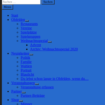
Suchen
nach:
Menü
Start
Obfelden
Show
Restaurants
sub
Vereine
menu
Spielplätze
Spielgruppen
Weihnachtsspezial
Show
Advent
sub
Archiv: Weihnachtsspezial 2020
menu
Neuigkeiten
Show
Politik
sub
Familie
menu
Wahlen
Portrait
Blaulicht
Du lebst schon lange in Obfelden, wenn du…
Veranstaltungen
Show
Veranstaltung erfassen
sub
Partner
menu
Show
Partner-Beiträge
sub
Shop
menu
Show
Männer