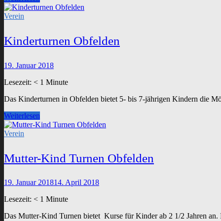
–
Tanzen
Verein
ab
60
Kinderturnen Obfelden
19. Januar 2018
Lesezeit:
< 1
Minute
Das Kinderturnen in Obfelden bietet 5- bis 7-jährigen Kindern die M
Kinderturnen
Weiterlesen
Obfelden
Verein
Mutter-Kind Turnen Obfelden
19. Januar 2018
14. April 2018
Lesezeit:
< 1
Minute
Das Mutter-Kind Turnen bietet Kurse für Kinder ab 2 1/2 Jahren an.