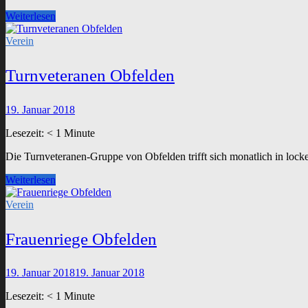
Mutter-
Weiterlesen
Kind
Turnen
Verein
Obfelden
Turnveteranen Obfelden
19. Januar 2018
Lesezeit:
< 1
Minute
Die Turnveteranen-Gruppe von Obfelden trifft sich monatlich in loc
Turnveteranen
Weiterlesen
Obfelden
Verein
Frauenriege Obfelden
19. Januar 2018
19. Januar 2018
Lesezeit:
< 1
Minute