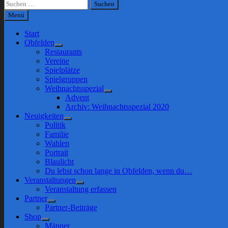
Suchen
nach:
Menü
Start
Obfelden
Show
Restaurants
sub
Vereine
menu
Spielplätze
Spielgruppen
Weihnachtsspezial
Show
Advent
sub
Archiv: Weihnachtsspezial 2020
menu
Neuigkeiten
Show
Politik
sub
Familie
menu
Wahlen
Portrait
Blaulicht
Du lebst schon lange in Obfelden, wenn du…
Veranstaltungen
Show
Veranstaltung erfassen
sub
Partner
menu
Show
Partner-Beiträge
sub
Shop
menu
Show
Männer