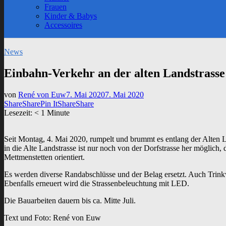
sub
Frauen
menu
Kinder & Babys
Accessoires
News
Einbahn-Verkehr an der alten Landstrasse
von
René von Euw
7. Mai 2020
7. Mai 2020
Share
Share
Pin It
Share
Share
Lesezeit:
< 1
Minute
Seit Montag, 4. Mai 2020, rumpelt und brummt es entlang der Alten L
in die Alte Landstrasse ist nur noch von der Dorfstrasse her möglich
Mettmenstetten orientiert.
Es werden diverse Randabschlüsse und der Belag ersetzt. Auch Trin
Ebenfalls erneuert wird die Strassenbeleuchtung mit LED.
Die Bauarbeiten dauern bis ca. Mitte Juli.
Text und Foto: René von Euw