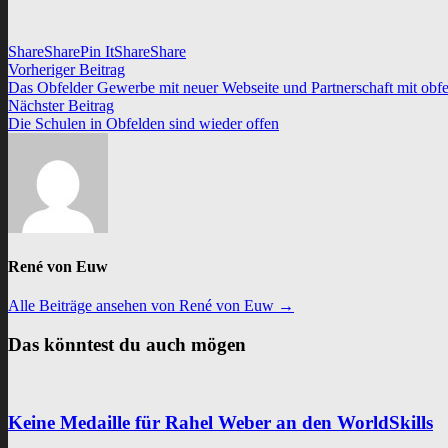
Share
Share
Pin It
Share
Share
Vorheriger
Vorheriger Beitrag
Beitragsnavigation
Beitrag:
Das Obfelder Gewerbe mit neuer Webseite und Partnerschaft mit obfe
Nächster
Nächster Beitrag
Beitrag:
Die Schulen in Obfelden sind wieder offen
René von Euw
Alle Beiträge ansehen von René von Euw →
Das könntest du auch mögen
Keine Medaille für Rahel Weber an den WorldSkills