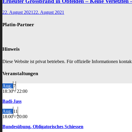
Erneuter Grossbrand in Obfelden – Keine Verletzt
22. August 2021
22. August 2021
Platin-Partner
Hinweis
Diese Website ist privat betrieben. Für offizielle Informationen kontakt
Veranstaltungen
Aug.
7
18:30
-
22:00
Badi-Jass
Aug.
11
18:00
-
20:00
Bundesübung, Obligatorisches Schiessen