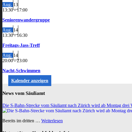
Aug.
13
13:30
-
17:00
Seniorenwandergruppe
Aug.
14
13:30
-
16:30
Freitags-Jass-Treff
Aug.
14
20:00
-
23:00
Nacht-Schwimmen
Kalender anzeigen
News vom Säuliamt
Die S-Bahn-Strecke vom Säuliamt nach Zürich wird ab Montag drei 
Bereits im dritten …
Weiterlesen