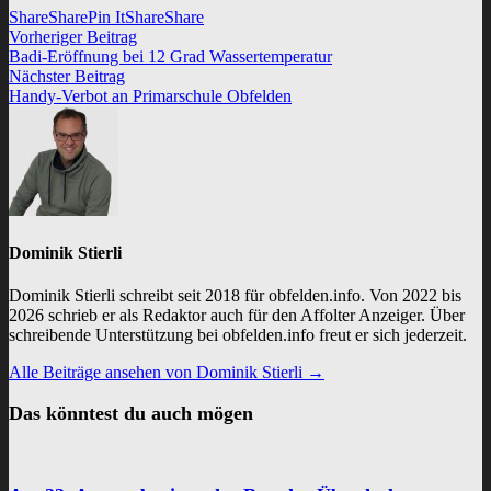
Share
Share
Pin It
Share
Share
Vorheriger
Vorheriger Beitrag
Beitragsnavigation
Beitrag:
Badi-Eröffnung bei 12 Grad Wassertemperatur
Nächster
Nächster Beitrag
Beitrag:
Handy-Verbot an Primarschule Obfelden
Dominik Stierli
Dominik Stierli schreibt seit 2018 für obfelden.info. Von 2022 bis
2026 schrieb er als Redaktor auch für den Affolter Anzeiger. Über
schreibende Unterstützung bei obfelden.info freut er sich jederzeit.
Alle Beiträge ansehen von Dominik Stierli →
Das könntest du auch mögen