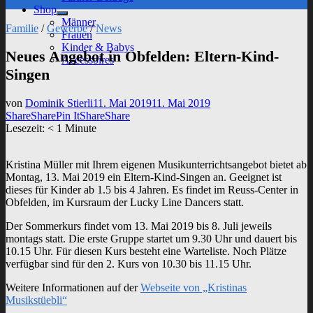
sub
Shop
menu
Show
Männer
Familie
/
Gewerbe
/
News
sub
Frauen
menu
Kinder & Babys
Neues Angebot in Obfelden: Eltern-Kind-
Accessoires
Singen
von
Dominik Stierli
11. Mai 2019
11. Mai 2019
Share
Share
Pin It
Share
Share
Lesezeit:
< 1
Minute
Kristina Müller mit Ihrem eigenen Musikunterrichtsangebot bietet ab
Montag, 13. Mai 2019 ein Eltern-Kind-Singen an. Geeignet ist
dieses für Kinder ab 1.5 bis 4 Jahren. Es findet im Reuss-Center in
Obfelden, im Kursraum der Lucky Line Dancers statt.
Der Sommerkurs findet vom 13. Mai 2019 bis 8. Juli jeweils
montags statt. Die erste Gruppe startet um 9.30 Uhr und dauert bis
10.15 Uhr. Für diesen Kurs besteht eine Warteliste. Noch Plätze
verfügbar sind für den 2. Kurs von 10.30 bis 11.15 Uhr.
Weitere Informationen auf der
Webseite von „Kristinas
Musikstüebli“