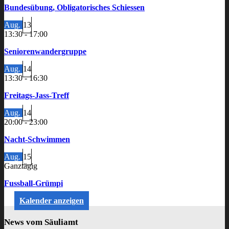
Bundesübung, Obligatorisches Schiessen
Aug.
13
13:30
-
17:00
Seniorenwandergruppe
Aug.
14
13:30
-
16:30
Freitags-Jass-Treff
Aug.
14
20:00
-
23:00
Nacht-Schwimmen
Aug.
15
Ganztägig
Fussball-Grümpi
Kalender anzeigen
News vom Säuliamt