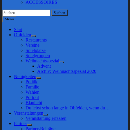
ACCESSOIRES
Suchen
nach:
Menü
Start
Obfelden
Show
Restaurants
sub
Vereine
menu
Spielplätze
Spielgruppen
Weihnachtsspezial
Show
Advent
sub
Archiv: Weihnachtsspezial 2020
menu
Neuigkeiten
Show
Politik
sub
Familie
menu
Wahlen
Portrait
Blaulicht
Du lebst schon lange in Obfelden, wenn du…
Veranstaltungen
Show
Veranstaltung erfassen
sub
Partner
menu
Show
Partner-Beiträge