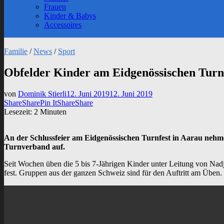
sub
Frauen
menu
Kinder & Babys
Accessoires
Familie
/
News
/
Sport
Obfelder Kinder am Eidgenössischen Turn
von
Dominik Stierli
12. Juni 2019
12. Juni 2019
Share
Share
Pin It
Share
Share
Lesezeit:
2
Minuten
An der Schlussfeier am Eidgenössischen Turnfest in Aarau nehm
Turnverband auf.
Seit Wochen üben die 5 bis 7-Jährigen Kinder unter Leitung von Nadj
fest. Gruppen aus der ganzen Schweiz sind für den Auftritt am Üben.