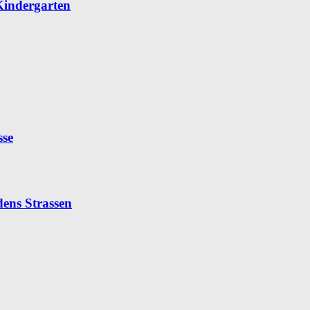
Kindergarten
sse
dens Strassen