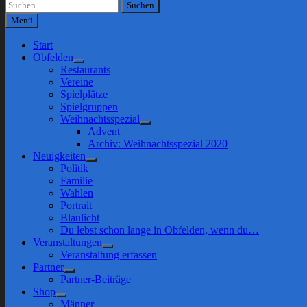
Suchen
nach:
Menü
Start
Obfelden
Show
Restaurants
sub
Vereine
menu
Spielplätze
Spielgruppen
Weihnachtsspezial
Show
Advent
sub
Archiv: Weihnachtsspezial 2020
menu
Neuigkeiten
Show
Politik
sub
Familie
menu
Wahlen
Portrait
Blaulicht
Du lebst schon lange in Obfelden, wenn du…
Veranstaltungen
Show
Veranstaltung erfassen
sub
Partner
menu
Show
Partner-Beiträge
sub
Shop
menu
Show
Männer