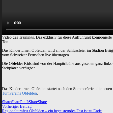
Video des Trainings. Das exklusiv für diese Aufführung komponierte L
Ton.
Das Kinderturnen Obfelden wird an der Schlussfeier im Stadion Brüg
vom Schweizer Fernsehen live übertragen.
Die Obfelder Kids sind von der Haupttribüne aus gesehen ganz links ob
Stehplätze verfügbar.
Das Kinderturnen Obfelden startet nach den Sommerferien die neuen K
Turnvereins Obfelden
.
Share
Share
Pin It
Share
Share
Vorheriger
Vorheriger Beitrag
Beitragsnavigation
Beitrag:
Regionalturnfest Obfelden – ein begeisterndes Fest ist zu Ende