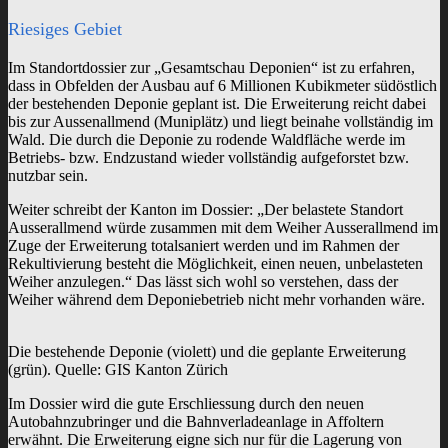
Riesiges Gebiet
Im Standortdossier zur „Gesamtschau Deponien“ ist zu erfahren,
dass in Obfelden der Ausbau auf 6 Millionen Kubikmeter südöstlich
der bestehenden Deponie geplant ist. Die Erweiterung reicht dabei
bis zur Aussenallmend (Muniplätz) und liegt beinahe vollständig im
Wald. Die durch die Deponie zu rodende Waldfläche werde im
Betriebs- bzw. Endzustand wieder vollständig aufgeforstet bzw.
nutzbar sein.
Weiter schreibt der Kanton im Dossier: „Der belastete Standort
Ausserallmend würde zusammen mit dem Weiher Ausserallmend im
Zuge der Erweiterung totalsaniert werden und im Rahmen der
Rekultivierung besteht die Möglichkeit, einen neuen, unbelasteten
Weiher anzulegen.“ Das lässt sich wohl so verstehen, dass der
Weiher während dem Deponiebetrieb nicht mehr vorhanden wäre.
Die bestehende Deponie (violett) und die geplante Erweiterung
(grün). Quelle: GIS Kanton Zürich
Im Dossier wird die gute Erschliessung durch den neuen
Autobahnzubringer und die Bahnverladeanlage in Affoltern
erwähnt. Die Erweiterung eigne sich nur für die Lagerung von