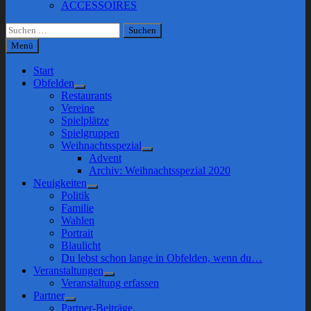
ACCESSOIRES
Suchen
nach:
Menü
Start
Obfelden
Show
Restaurants
sub
Vereine
menu
Spielplätze
Spielgruppen
Weihnachtsspezial
Show
Advent
sub
Archiv: Weihnachtsspezial 2020
menu
Neuigkeiten
Show
Politik
sub
Familie
menu
Wahlen
Portrait
Blaulicht
Du lebst schon lange in Obfelden, wenn du…
Veranstaltungen
Show
Veranstaltung erfassen
sub
Partner
menu
Show
Partner-Beiträge