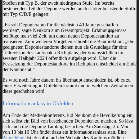
Stoffen mit Typ B, der zweit niedrigsten Stufe. Im bereits
bestehenden Teil der Deponie werden auch stärker belastende Stoffe
mit Typ C/D/E gelagert.
„Es soll Deponieraum für die nächsten 40 Jahre geschaffen
werden“, sagte Neukom zum Gesamtprojekt. Erfahungsgemäss
benötige man viel Zeit, um einen neuen Deponiestandort zu
realisieren. Zum weiteren Vorgehen schreibt die Baudirektion: „Die
geeigneten Deponiestandorte dienen nun als Grundlage für eine
Teilrevision des kantonalen Richtplans, der voraussichtlich im
zweiten Halbjahr 2024 öffentlich aufgelegt wird. Über die
Festsetzung der Deponiestandorte im Richtplan entscheidet am Ende
der Kantonsrat.“
Es wird noch Jahre dauern bis überhaupt entschieden ist, ob es zu
einer Erweiterung in Obfelden kommt und in welchem Zeitrahmen
diese geschehen wird.
Informationsanlass in Obfelden
Am Ende der Medienkonferenz, lud Neukom die Bevölkerung ein,
sich selbst ein Bild von bestehenden Deponien zu machen. So lässt
sich auch die Deponie Tambrig besuchen. Am Samstag, 25. Mai
von 13 bis 16 Uhr findet dazu ein Informationsanlass statt. Eine
Anmeldung
ist ab sofort auf der Website des Kantons möglich.