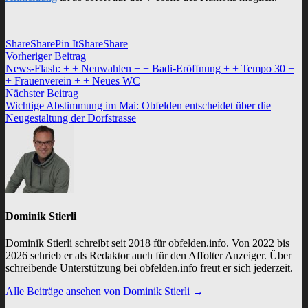
Share
Share
Pin It
Share
Share
Vorheriger
Vorheriger Beitrag
Beitragsnavigation
Beitrag:
News-Flash: + + Neuwahlen + + Badi-Eröffnung + + Tempo 30 +
+ Frauenverein + + Neues WC
Nächster
Nächster Beitrag
Beitrag:
Wichtige Abstimmung im Mai: Obfelden entscheidet über die
Neugestaltung der Dorfstrasse
Dominik Stierli
Dominik Stierli schreibt seit 2018 für obfelden.info. Von 2022 bis
2026 schrieb er als Redaktor auch für den Affolter Anzeiger. Über
schreibende Unterstützung bei obfelden.info freut er sich jederzeit.
Alle Beiträge ansehen von Dominik Stierli →