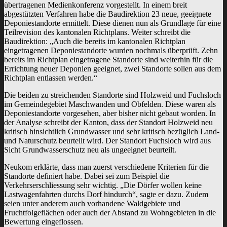
übertragenen Medienkonferenz vorgestellt. In einem breit
abgestützten Verfahren habe die Baudirektion 23 neue, geeignete
Deponiestandorte ermittelt. Diese dienen nun als Grundlage für eine
Teilrevision des kantonalen Richtplans. Weiter schreibt die
Baudirektion: „Auch die bereits im kantonalen Richtplan
eingetragenen Deponiestandorte wurden nochmals überprüft. Zehn
bereits im Richtplan eingetragene Standorte sind weiterhin für die
Errichtung neuer Deponien geeignet, zwei Standorte sollen aus dem
Richtplan entlassen werden.“
Die beiden zu streichenden Standorte sind Holzweid und Fuchsloch
im Gemeindegebiet Maschwanden und Obfelden. Diese waren als
Deponiestandorte vorgesehen, aber bisher nicht gebaut worden. In
der Analyse schreibt der Kanton, dass der Standort Holzweid neu
kritisch hinsichtlich Grundwasser und sehr kritisch bezüglich Land-
und Naturschutz beurteilt wird. Der Standort Fuchsloch wird aus
Sicht Grundwasserschutz neu als ungeeignet beurteilt.
Neukom erklärte, dass man zuerst verschiedene Kriterien für die
Standorte definiert habe. Dabei sei zum Beispiel die
Verkehrserschliessung sehr wichtig. „Die Dörfer wollen keine
Lastwagenfahrten durchs Dorf hindurch“, sagte er dazu. Zudem
seien unter anderem auch vorhandene Waldgebiete und
Fruchtfolgeflächen oder auch der Abstand zu Wohngebieten in die
Bewertung eingeflossen.