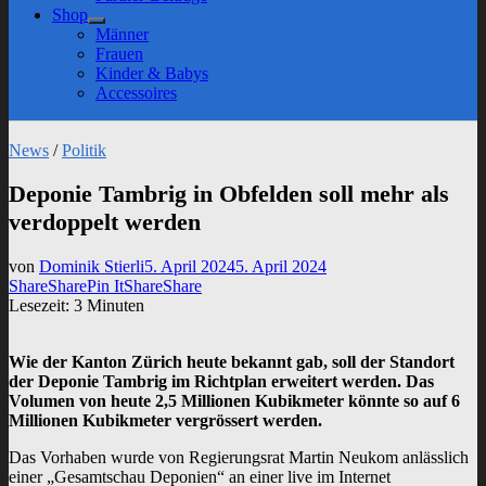
sub
Shop
menu
Show
Männer
sub
Frauen
menu
Kinder & Babys
Accessoires
News
/
Politik
Deponie Tambrig in Obfelden soll mehr als
verdoppelt werden
von
Dominik Stierli
5. April 2024
5. April 2024
Share
Share
Pin It
Share
Share
Lesezeit:
3
Minuten
Wie der Kanton Zürich heute bekannt gab, soll der Standort
der Deponie Tambrig im Richtplan erweitert werden. Das
Volumen von heute 2,5 Millionen Kubikmeter könnte so auf 6
Millionen Kubikmeter vergrössert werden.
Das Vorhaben wurde von Regierungsrat Martin Neukom anlässlich
einer „Gesamtschau Deponien“ an einer live im Internet