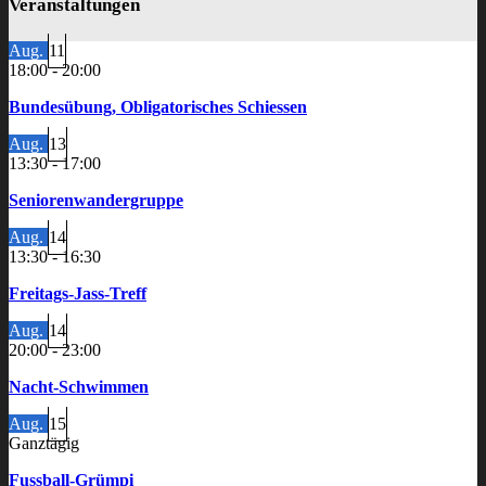
Veranstaltungen
Aug.
11
18:00
-
20:00
Bundesübung, Obligatorisches Schiessen
Aug.
13
13:30
-
17:00
Seniorenwandergruppe
Aug.
14
13:30
-
16:30
Freitags-Jass-Treff
Aug.
14
20:00
-
23:00
Nacht-Schwimmen
Aug.
15
Ganztägig
Fussball-Grümpi