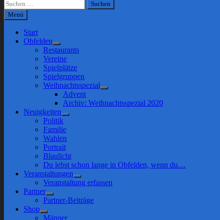
Suchen
nach:
Menü
Start
Obfelden
Show
Restaurants
sub
Vereine
menu
Spielplätze
Spielgruppen
Weihnachtsspezial
Show
Advent
sub
Archiv: Weihnachtsspezial 2020
menu
Neuigkeiten
Show
Politik
sub
Familie
menu
Wahlen
Portrait
Blaulicht
Du lebst schon lange in Obfelden, wenn du…
Veranstaltungen
Show
Veranstaltung erfassen
sub
Partner
menu
Show
Partner-Beiträge
sub
Shop
menu
Show
Männer