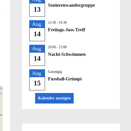
Seniorenwandergruppe
13
t
13:30
-
16:30
Aug.
Freitags-Jass-Treff
14
20:00
-
23:00
Aug.
Nacht-Schwimmen
14
Ganztägig
Aug.
Fussball-Grümpi
15
Kalender anzeigen