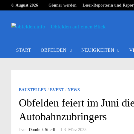
Zurück
8. August 2026
Gönner werden
Leser-Reporterin und Repor
zum
Inhalt
START
OBFELDEN
NEUIGKEITEN
V
BAUSTELLEN
/
EVENT
/
NEWS
Obfelden feiert im Juni di
Autobahnzubringers
von
Dominik Stierli
3. März 2023